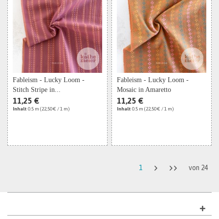
Fableism - Lucky Loom -
Fableism - Lucky Loom -
Stitch Stripe in...
Mosaic in Amaretto
11,25 €
11,25 €
Inhalt
0.5 m
(22,50 € / 1 m)
Inhalt
0.5 m
(22,50 € / 1 m)
1
von
24