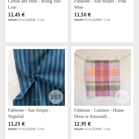
Cotton and Steel - Rising Sun -
Fableism - Sun Stripes - Pink
Lion
Wine
11,45 €
11,50 €
Inhalt
0.5 m
(22,90 € / 1 m)
Inhalt
0.5 m
(23,00 € / 1 m)
Fableism - Sun Stripes -
Fableism - Lumiere - House
Nightfall
Dress in Amaranth...
11,25 €
12,95 €
Inhalt
0.5 m
(22,50 € / 1 m)
Inhalt
0.5 m
(25,90 € / 1 m)