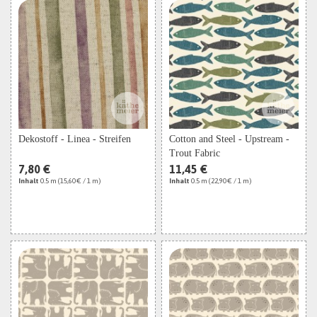
Dekostoff - Linea - Streifen
Cotton and Steel - Upstream -
Trout Fabric
7,80 €
11,45 €
Inhalt
0.5 m
(15,60 € / 1 m)
Inhalt
0.5 m
(22,90 € / 1 m)