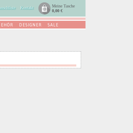
Meine Tasche
nschliste
Kontakt
0,00 €
BEHÖR
DESIGNER
SALE