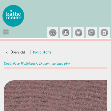
Übersicht
Kombistoffe
Doubleface-Waffelstrick, Drogon, melange pink