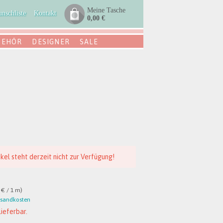
Meine Tasche
nschliste
Kontakt
0,00 €
BEHÖR
DESIGNER
SALE
ikel steht derzeit nicht zur Verfügung!
 € / 1 m)
rsandkosten
lieferbar.