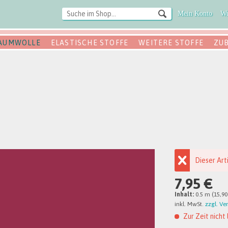
Mein Konto
Wu
AUMWOLLE
ELASTISCHE STOFFE
WEITERE STOFFE
ZU
Dieser Art
7,95 €
Inhalt:
0.5 m (15,90
inkl. MwSt.
zzgl. Ve
Zur Zeit nicht 