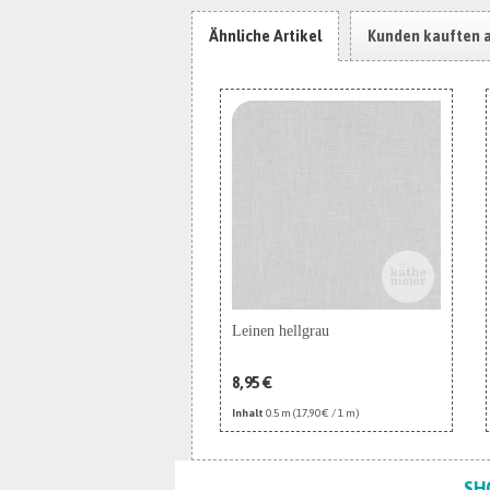
Ähnliche Artikel
Kunden kauften 
Leinen hellgrau
8,95 €
Inhalt
0.5 m
(17,90 € / 1 m)
SH