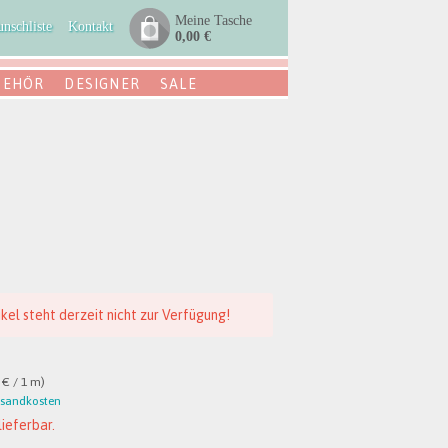
Meine Tasche
nschliste
Kontakt
0,00 €
BEHÖR
DESIGNER
SALE
ikel steht derzeit nicht zur Verfügung!
 € / 1 m)
rsandkosten
lieferbar.