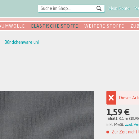
Mein Konto
Wu
AUMWOLLE
ELASTISCHE STOFFE
WEITERE STOFFE
ZU
Bündchenware uni
Dieser Art
1,59 €
Inhalt:
0.1 m (15,90
inkl. MwSt.
zzgl. Ve
Zur Zeit nicht 