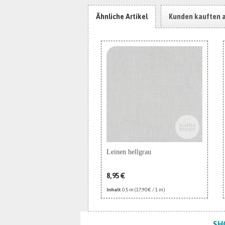
Ähnliche Artikel
Kunden kauften 
Leinen hellgrau
8,95 €
Inhalt
0.5 m
(17,90 € / 1 m)
SH