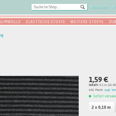
Mein Konto
Wu
AUMWOLLE
ELASTISCHE STOFFE
WEITERE STOFFE
ZU
ng
1,59 €
Inhalt:
0.1 m (15,90
inkl. MwSt.
zzgl. Ve
Sofort versand