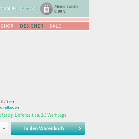
Meine Tasche
nschliste
Kontakt
0,00 €
BEHÖR
DESIGNER
SALE
 € / 1 m)
rsandkosten
fertig, Lieferzeit ca. 1-3 Werktage
In den
Warenkorb