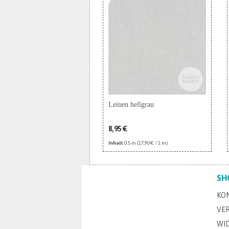
Leinen hellgrau
8,95 €
Inhalt
0.5 m
(17,90 € / 1 m)
SH
KO
VE
WI