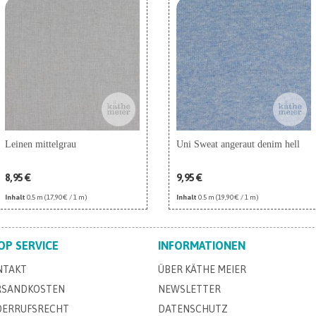
Leinen mittelgrau
Uni Sweat angeraut denim hell
8,95 €
9,95 €
Inhalt
0.5 m
(17,90 € / 1 m)
Inhalt
0.5 m
(19,90 € / 1 m)
OP SERVICE
INFORMATIONEN
NTAKT
ÜBER KÄTHE MEIER
RSANDKOSTEN
NEWSLETTER
DERRUFSRECHT
DATENSCHUTZ