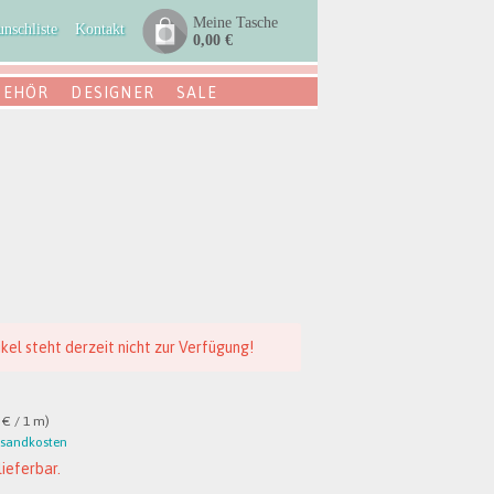
Meine Tasche
nschliste
Kontakt
0,00 €
BEHÖR
DESIGNER
SALE
ikel steht derzeit nicht zur Verfügung!
 € / 1 m)
rsandkosten
lieferbar.