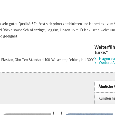
 sehr guter Qualität! Er lässt sich prima kombinieren und ist perfekt zum
nd Röcke sowie Schlafanzüge, Leggins, Hosen u.v.m. Er ist kuschelweich und
d geeignet.
Weiterfüh
türkis"
Fragen zu
Elastan, Öko-Tex Standard 100, Waschempfehlung bei 30°C
Weitere Ar
Ähnliche 
Kunden ha