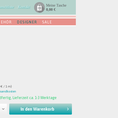
Meine Tasche
nschliste
Kontakt
0,00 €
BEHÖR
DESIGNER
SALE
 € / 1 m)
rsandkosten
fertig, Lieferzeit ca. 1-3 Werktage
In den
Warenkorb