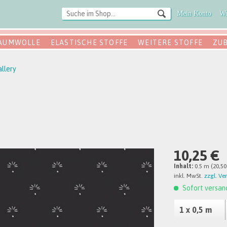
Mein Konto
Wu
AUMWOLLE
ELASTISCHE STOFFE
WEITERE STOFFE
ZU
allery
10,25 €
Inhalt:
0.5 m (20,50
inkl. MwSt.
zzgl. Ve
Sofort versand