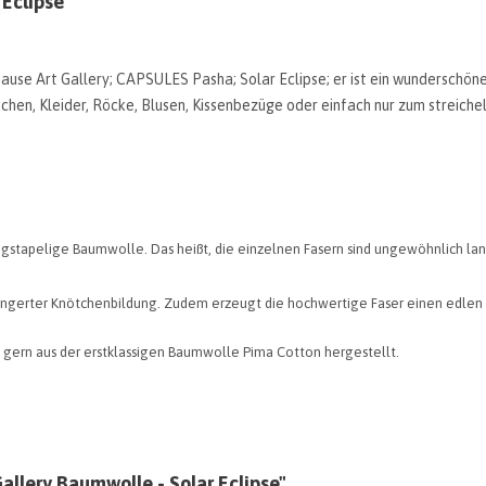
 Eclipse"
use Art Gallery; CAPSULES Pasha; Solar Eclipse; er ist ein wunderschöne
hen, Kleider, Röcke, Blusen, Kissenbezüge oder einfach nur zum streichel
ngstapelige Baumwolle. Das heißt, die einzelnen Fasern sind ungewöhnlich lan
ringerter Knötchenbildung. Zudem erzeugt die hochwertige Faser einen edlen
gern aus der erstklassigen Baumwolle Pima Cotton hergestellt.
allery Baumwolle - Solar Eclipse"