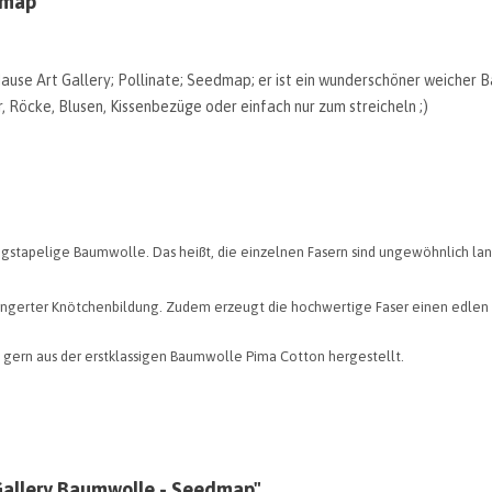
dmap"
use Art Gallery; Pollinate; Seedmap; er ist ein wunderschöner weicher Ba
 Röcke, Blusen, Kissenbezüge oder einfach nur zum streicheln ;)
ngstapelige Baumwolle. Das heißt, die einzelnen Fasern sind ungewöhnlich lan
ringerter Knötchenbildung. Zudem erzeugt die hochwertige Faser einen edlen
gern aus der erstklassigen Baumwolle Pima Cotton hergestellt.
 Gallery Baumwolle - Seedmap"