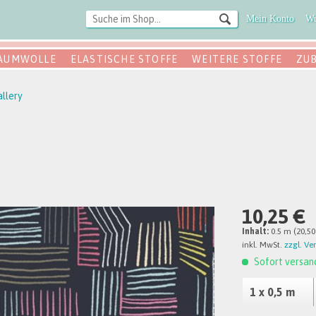
Mein Konto
Wu
AUMWOLLE
ELASTISCHE STOFFE
WEITERE STOFFE
ZU
allery
10,25 €
Inhalt:
0.5 m (20,50
inkl. MwSt.
zzgl. Ve
Sofort versand