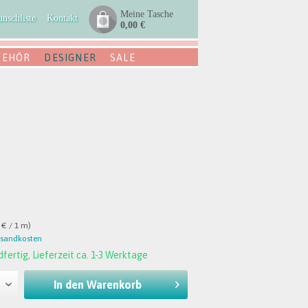
Meine Tasche
nschliste
Kontakt
0,00 €
BEHÖR
DESIGNER
SALE
 € / 1 m)
rsandkosten
fertig, Lieferzeit ca. 1-3 Werktage
In den
Warenkorb