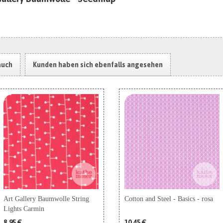
auch
Kunden haben sich ebenfalls angesehen
Art Gallery Baumwolle String
Cotton and Steel - Basics - rosa
Lights Carmin
8,95 €
10,45 €