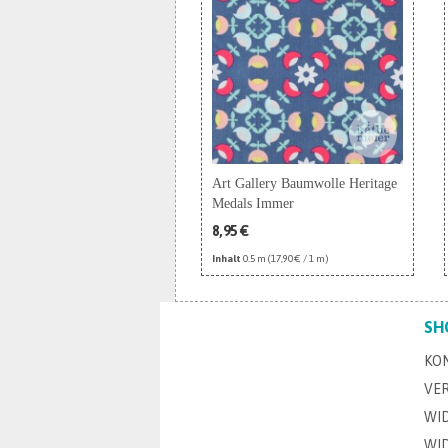
Art Gallery Baumwolle Heritage
Medals Immer
8,95 €
Inhalt
0.5 m
(17,90 € / 1 m)
SH
KO
VE
WI
WI