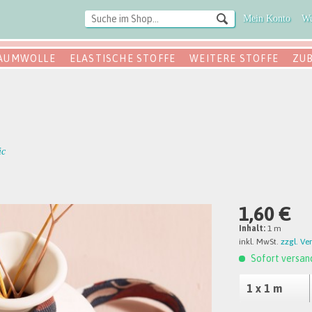
Mein Konto
Wu
AUMWOLLE
ELASTISCHE STOFFE
WEITERE STOFFE
ZU
ic
1,60 €
Inhalt:
1 m
inkl. MwSt.
zzgl. Ve
Sofort versand