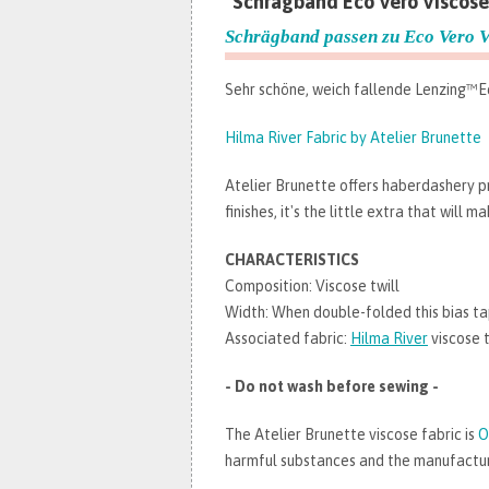
"Schrägband Eco Vero Viscose 
Schrägband passen zu Eco Vero Vi
Sehr schöne, weich fallende Lenzing™️E
Hilma River Fabric by Atelier Brunette
Atelier Brunette offers haberdashery p
finishes, it's the little extra that will m
CHARACTERISTICS
Composition: Viscose twill
Width: When double-folded this bias ta
Associated fabric:
Hilma River
viscose t
- Do not wash before sewing -
The Atelier Brunette viscose fabric is
O
harmful substances and the manufacturi