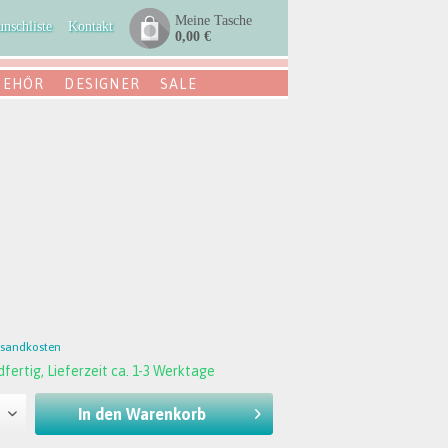
Meine Tasche
nschliste
Kontakt
0,00 €
BEHÖR
DESIGNER
SALE
rsandkosten
fertig, Lieferzeit ca. 1-3 Werktage
In den
Warenkorb