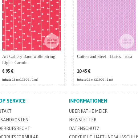
Art Gallery Baumwolle String
Cotton and Steel - Basics - rosa
Lights Carmin
8,95 €
10,45 €
Inhalt
0.5 m
(17,90 € / 1 m)
Inhalt
0.5 m
(20,90 € / 1 m)
OP SERVICE
INFORMATIONEN
NTAKT
ÜBER KÄTHE MEIER
RSANDKOSTEN
NEWSLETTER
DERRUFSRECHT
DATENSCHUTZ
DERRUFSFORMULAR
COPYRIGHT, HAFTUNGSAUSSCHLU