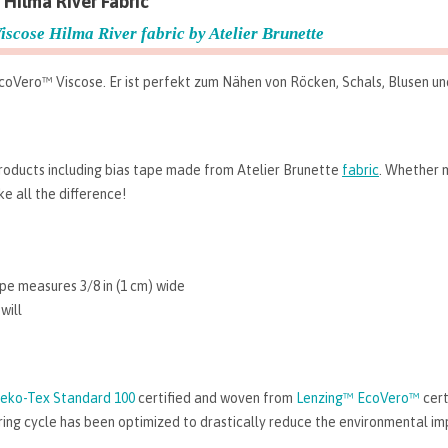
Hilma River Fabric"
scose Hilma River fabric by Atelier Brunette
coVero™️ Viscose. Er ist perfekt zum Nähen von Röcken, Schals, Blusen und
roducts including bias tape made from Atelier Brunette
fabric
. Whether 
ake all the difference!
pe measures 3/8 in (1 cm) wide
will
eko-Tex Standard 100
certified and woven from
Lenzing™️ EcoVero™️
cert
ng cycle has been optimized to drastically reduce the environmental im