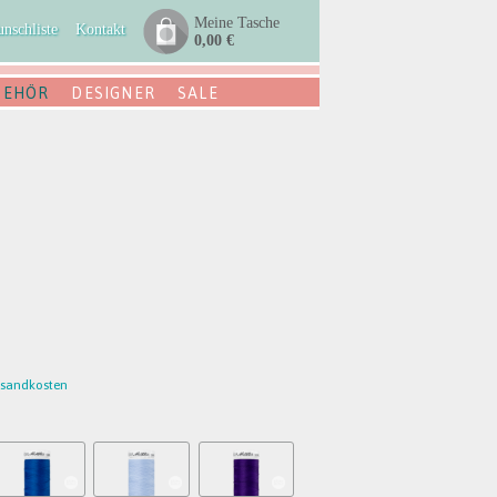
Meine Tasche
nschliste
Kontakt
0,00 €
BEHÖR
DESIGNER
SALE
rsandkosten