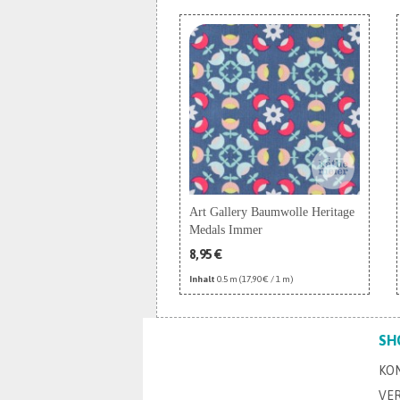
Art Gallery Baumwolle Heritage
Medals Immer
8,95 €
Inhalt
0.5 m
(17,90 € / 1 m)
SH
KO
VE