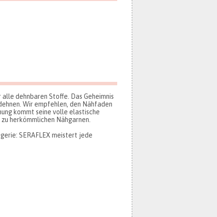
r alle dehnbaren Stoffe. Das Geheimnis
 dehnen. Wir empfehlen, den Nähfaden
nung kommt seine volle elastische
h zu herkömmlichen Nähgarnen.
ngerie: SERAFLEX meistert jede