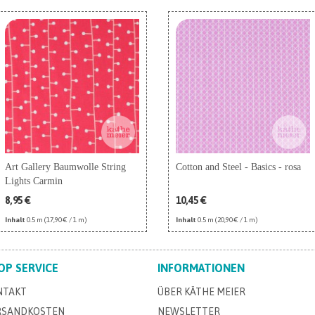
Art Gallery Baumwolle String
Cotton and Steel - Basics - rosa
Lights Carmin
8,95 €
10,45 €
Inhalt
0.5 m
(17,90 € / 1 m)
Inhalt
0.5 m
(20,90 € / 1 m)
OP SERVICE
INFORMATIONEN
NTAKT
ÜBER KÄTHE MEIER
RSANDKOSTEN
NEWSLETTER