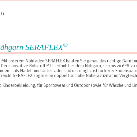
t)
®
s Nähgarn SERAFLEX
r: Mit unserem Nähfaden SERAFLEX kaufen Sie genau das richtige Garn fü
Der innovative Rohstoff PTT erlaubt es dem Nähgarn, sich bis zu 65% zu
enden – als Nadel- und Unterfaden und mit möglichst lockerer Fadenspan
rreicht SERAFLEX sogar eine doppelt so hohe Nähelastizität im Vergleic
d Kinderbekleidung, für Sportswear und Outdoor sowie für Wäsche und Li