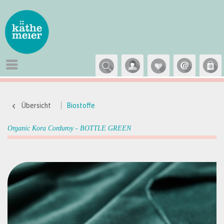
Übersicht
Biostoffe
Organic Kora Corduroy - BOTTLE GREEN