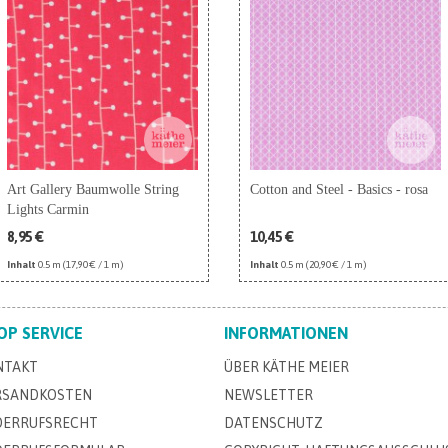
Art Gallery Baumwolle String
Cotton and Steel - Basics - rosa
Lights Carmin
8,95 €
10,45 €
Inhalt
0.5 m
(17,90 € / 1 m)
Inhalt
0.5 m
(20,90 € / 1 m)
OP SERVICE
INFORMATIONEN
NTAKT
ÜBER KÄTHE MEIER
RSANDKOSTEN
NEWSLETTER
DERRUFSRECHT
DATENSCHUTZ