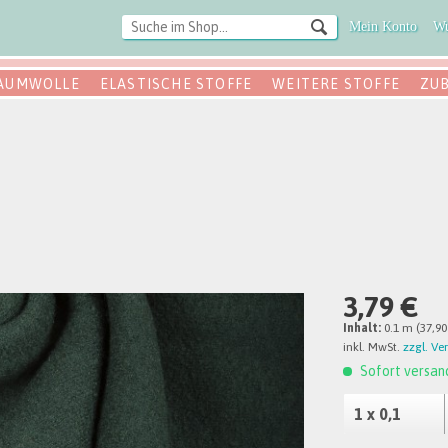
Mein Konto
Wu
AUMWOLLE
ELASTISCHE STOFFE
WEITERE STOFFE
ZU
3,79 €
Inhalt:
0.1 m (37,90
inkl. MwSt.
zzgl. Ve
Sofort versand