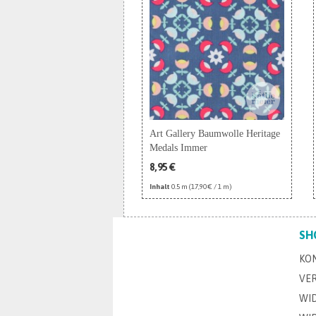
Art Gallery Baumwolle Heritage
Medals Immer
8,95 €
Inhalt
0.5 m
(17,90 € / 1 m)
SH
KO
VE
WI