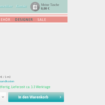
Meine Tasche
nschliste
Kontakt
0,00 €
BEHÖR
DESIGNER
SALE
 € / 1 m)
rsandkosten
fertig, Lieferzeit ca. 1-3 Werktage
In den
Warenkorb